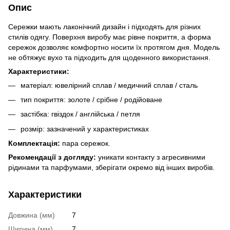
Опис
Сережки мають лаконічний дизайн і підходять для різних
стилів одягу. Поверхня виробу має рівне покриття, а форма
сережок дозволяє комфортно носити їх протягом дня. Модель
не обтяжує вухо та підходить для щоденного використання.
Характеристики:
матеріал: ювелірний сплав / медичний сплав / сталь
тип покриття: золоте / срібне / родійоване
застібка: гвіздок / англійська / петля
розмір: зазначений у характеристиках
Комплектація:
пара сережок.
Рекомендації з догляду:
уникати контакту з агресивними
рідинами та парфумами, зберігати окремо від інших виробів.
Характеристики
Довжина (мм)
7
Ширина (мм)
7