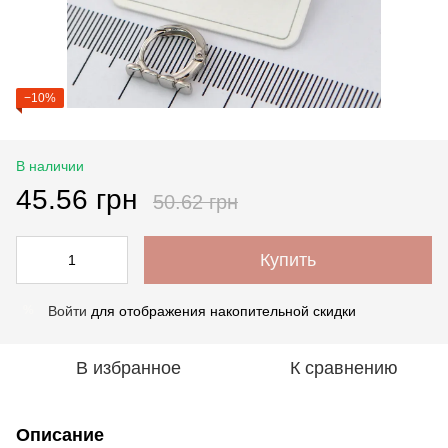
−10%
В наличии
45.56 грн
50.62 грн
Купить
Войти
для отображения накопительной скидки
%
В избранное
К сравнению
Описание