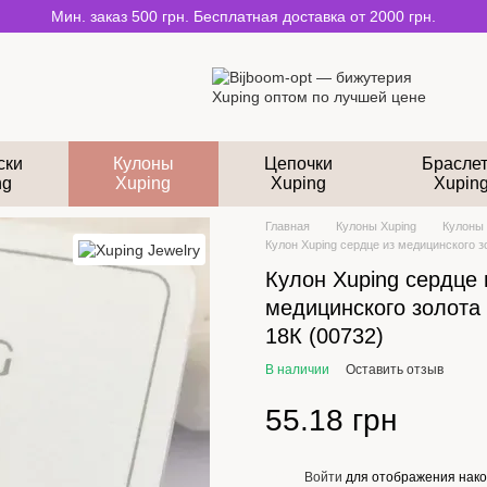
Мин. заказ 500 грн. Бесплатная доставка от 2000 грн.
ски
Кулоны
Цепочки
Брасле
ng
Xuping
Xuping
Xupin
Главная
Кулоны Xuping
Кулоны 
Кулон Xuping сердце из медицинского з
Кулон Xuping сердце 
медицинского золота
18К (00732)
В наличии
Оставить отзыв
55.18 грн
Войти
для отображения нако
%