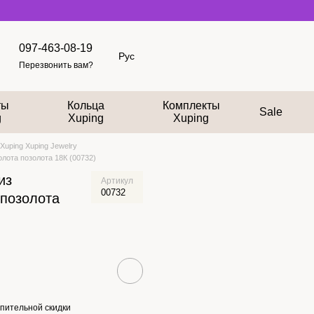
097-463-08-19
Рус
Перезвонить вам?
ты
Кольца
Комплекты
Sale
g
Xuping
Xuping
Xuping Xuping Jewelry
олота позолота 18К (00732)
из
Артикул
00732
 позолота
пительной скидки