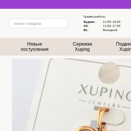
Перейти к основному контенту
График работы:
Будние:
11:00–19:00
Сб:
11:00–17:00
Вс:
Выходной
Новые
Сережки
Подве
поступления
Xuping
Xupi