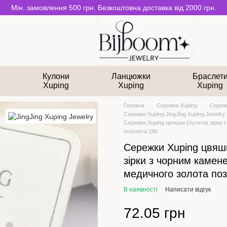
Мін. замовлення 500 грн. Безкоштовна доставка від 2000 грн.
и
Кулони
Ланцюжки
Браслет
Xuping
Xuping
Xuping
Головна
Сережки Xuping
Сережк
Сережки Xuping JingJing Xuping Jewelry
Сережки Xuping цвяшки (пусети) зірки 
позолота 18К
Сережки Xuping цвяшк
зірки з чорним камен
медичного золота по
В наявності
Написати відгук
72.05 грн