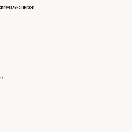
опичувальної знижки
и)