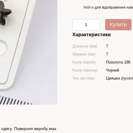
Увійти
для відображення нак
%
Купити
Характеристики
Довжина (мм)
7
Ширина (мм)
7
Колір виробу
Позолота 18К
Колір камінця
Чорний
Тип застібки
Цвяшки (пусет
в одягу. Поверхня виробу має