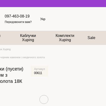
097-463-08-19
Укр
Передзвонити вам?
и
Каблучки
Комплекти
Sale
Xuping
Xuping
и Xuping
з чорним каменем з медичного золота
и (пусети)
Артикул
00611
ем з
золота 18К