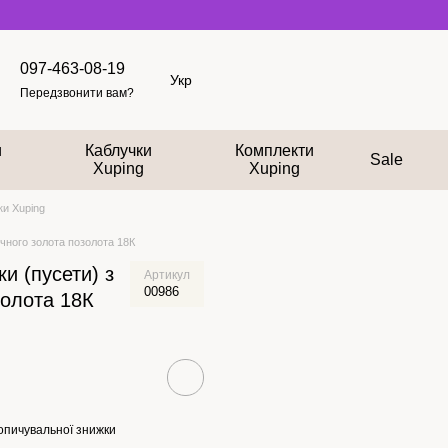
097-463-08-19
Укр
Передзвонити вам?
и
Каблучки
Комплекти
Sale
Xuping
Xuping
и Xuping
чного золота позолота 18К
и (пусети) з
Артикул
00986
золота 18К
опичувальної знижки