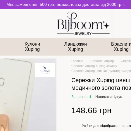
Мін. замовлення 500 грн. Безкоштовна доставка від 2000 грн.
и
Кулони
Ланцюжки
Браслет
Xuping
Xuping
Xuping
Головна
Сережки Xuping
Сережк
Сережки Xuping Xuping Jewelry
Сережки Xuping цвяшки (пусети) з меди
Сережки Xuping цвяшк
медичного золота по
В наявності
Написати відгук
148.66 грн
Увійти
для відображення нак
%