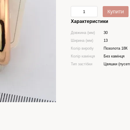
Купити
Характеристики
Довжина (мм)
30
Ширина (мм)
13
Колір виробу
Позолота 18К
Колір камінця
Без камінця
Тип застібки
Цвяшки (пусет