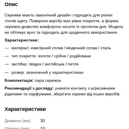
Опис
Сережки мають лаконічний дизайн і підходять для різних
стилів одягу. Поверхня виробу має рівне покриття, а форма
сережок дозволяє комфортно носити їх протягом дня. Модель
не обтяжує вухо та підходить для щоденного використання.
Характеристики:
матеріал: ювелірний сплав / медичний сплав / сталь
тип покриття: золоте / срібне / родійоване
застібка: гвіздок / англійська / петля
розмір: зазначений у характеристиках
Комплектація:
пара сережок.
Рекомендації з догляду:
уникати контакту з агресивними
рідинами та парфумами, зберігати окремо від інших виробів.
Характеристики
Довжина (мм)
30
Ширина (мм)
10