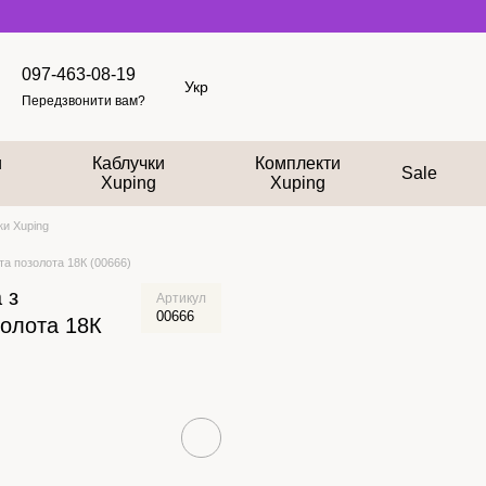
097-463-08-19
Укр
Передзвонити вам?
и
Каблучки
Комплекти
Sale
Xuping
Xuping
и Xuping
та позолота 18К (00666)
 з
Артикул
00666
золота 18К