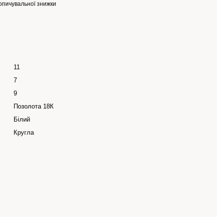
опичувальної знижки
11
7
9
Позолота 18К
Білий
Кругла