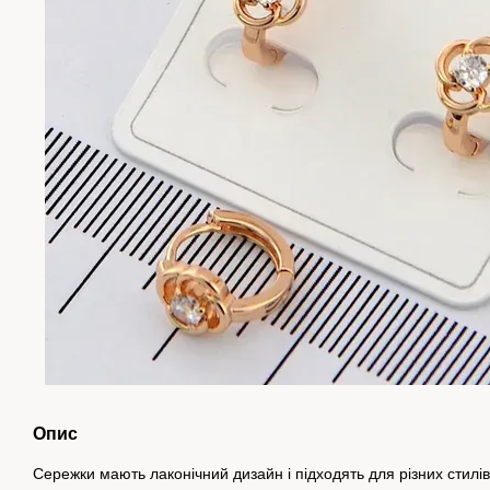
Опис
Сережки мають лаконічний дизайн і підходять для різних стилі