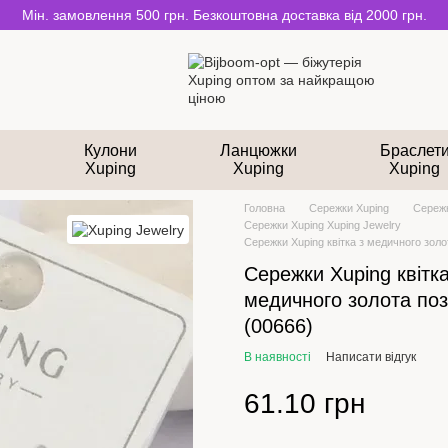
Мін. замовлення 500 грн. Безкоштовна доставка від 2000 грн.
и
Кулони
Ланцюжки
Браслет
Xuping
Xuping
Xuping
Головна
Сережки Xuping
Сережк
Сережки Xuping Xuping Jewelry
Сережки Xuping квітка з медичного золо
Сережки Xuping квітка
медичного золота по
(00666)
В наявності
Написати відгук
61.10 грн