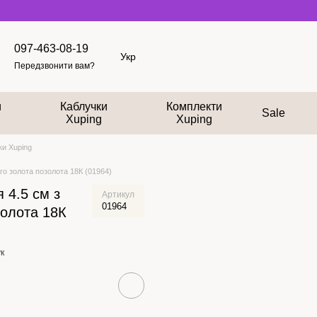
097-463-08-19
Укр
Передзвонити вам?
и
Каблучки
Комплекти
Sale
Xuping
Xuping
и Xuping
го золота позолота 18К (01964)
 4.5 см з
Артикул
01964
золота 18К
к