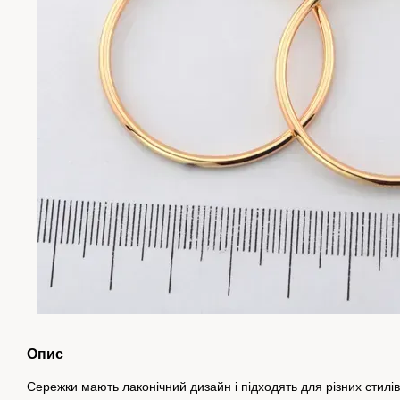
Опис
Сережки мають лаконічний дизайн і підходять для різних стилі