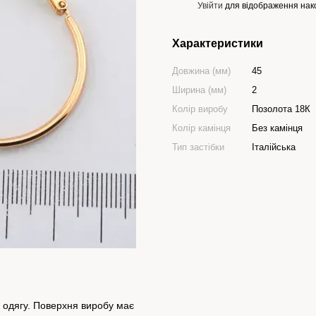
Увійти
для відображення нак
%
Характеристики
Довжина (мм)
45
Ширина (мм)
2
Колір виробу
Позолота 18К
Колір камінця
Без камінця
Тип застібки
Італійська
в одягу. Поверхня виробу має