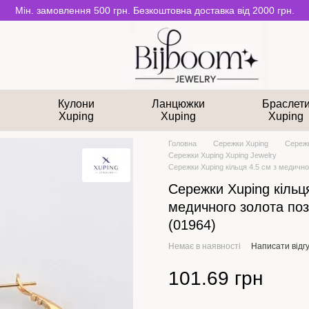
Мін. замовлення 500 грн. Безкоштовна доставка від 2000 грн.
и
Кулони
Ланцюжки
Браслет
Xuping
Xuping
Xuping
Головна
Сережки Xuping
Сережк
Сережки Xuping Xuping Jewelry
Сережки Xuping кільця 4.5 см з медично
Сережки Xuping кільця
медичного золота по
(01964)
Немає в наявності
Написати відгу
101.69 грн