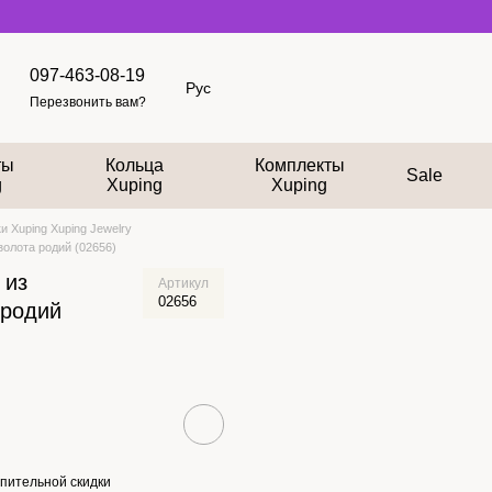
097-463-08-19
Рус
Перезвонить вам?
ты
Кольца
Комплекты
Sale
g
Xuping
Xuping
и Xuping Xuping Jewelry
золота родий (02656)
 из
Артикул
02656
 родий
пительной скидки