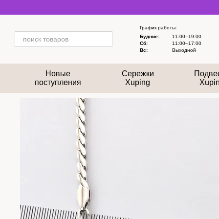
Перейти к основному контенту
График работы:
Будние:
11:00–19:00
Сб:
11:00–17:00
Вс:
Выходной
Новые
Сережки
Подве
поступления
Xuping
Xupi