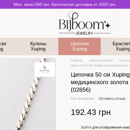
Мин. заказ 500 грн. Бесплатная доставка от 2000 грн.
ски
Кулоны
Цепочки
Брасле
ng
Xuping
Xuping
Xupin
Главная
Цепочки Xuping
Цепочк
Цепочка 50 см Xuping из медицинского 
Цепочка 50 см Xuping
медицинского золота
(02656)
Нет в наличии
Оставить отзыв
192.43 грн
Войти
для отображения нако
%