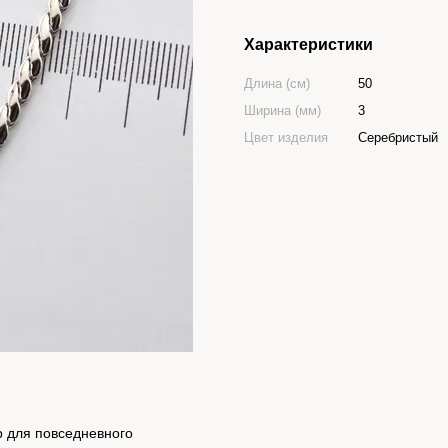
Характеристики
Длина (см)
50
Ширина (мм)
3
Цвет изделия
Серебристый
р для повседневного