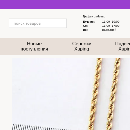
Перейти к основному контенту
График работы:
Будние:
11:00–19:00
Сб:
11:00–17:00
Вс:
Выходной
Новые
Сережки
Подве
поступления
Xuping
Xupi