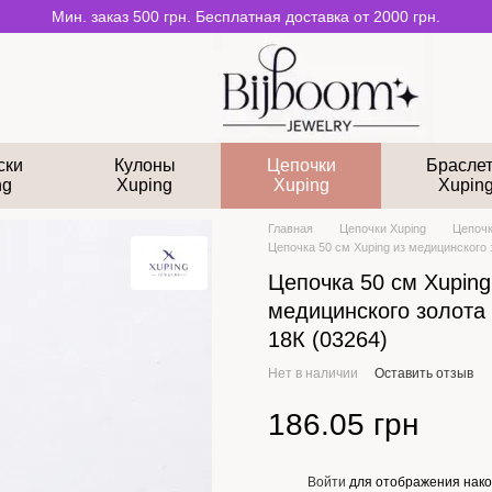
Мин. заказ 500 грн. Бесплатная доставка от 2000 грн.
ски
Кулоны
Цепочки
Брасле
ng
Xuping
Xuping
Xupin
Главная
Цепочки Xuping
Цепочк
Цепочка 50 см Xuping из медицинского 
Цепочка 50 см Xuping
медицинского золота
18К (03264)
Нет в наличии
Оставить отзыв
186.05 грн
Войти
для отображения нако
%