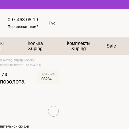
097-463-08-19
Рус
Перезвонить вам?
ты
Кольца
Комплекты
Sale
g
Xuping
Xuping
и Xuping Xuping Jewelry
золота позолота 18К (03264)
 из
Артикул
03264
 позолота
пительной скидки