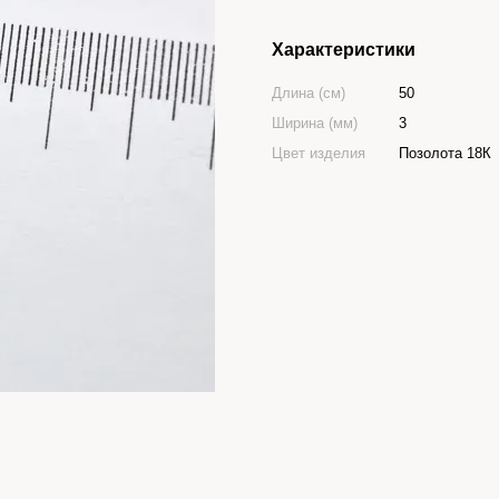
Характеристики
Длина (см)
50
Ширина (мм)
3
Цвет изделия
Позолота 18К