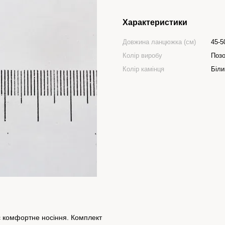
Характеристики
Довжина ланцюжка (см)
45-5
Колір виробу
Позо
Колір камінця
Біли
ує комфортне носіння. Комплект