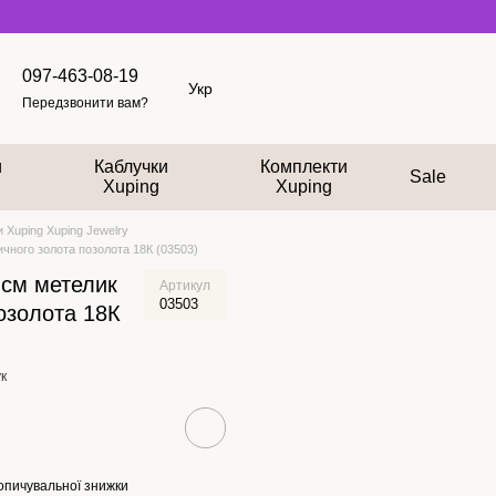
097-463-08-19
Укр
Передзвонити вам?
и
Каблучки
Комплекти
Sale
Xuping
Xuping
и Xuping Xuping Jewelry
ичного золота позолота 18К (03503)
 см метелик
Артикул
03503
озолота 18К
к
опичувальної знижки