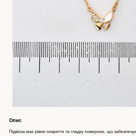
Опис
Підвіска має рівне покриття та гладку поверхню, що забезпеч