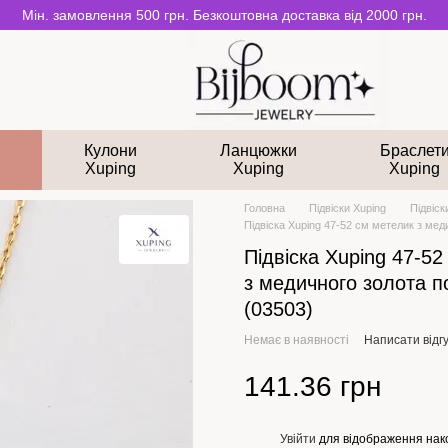
Мін. замовлення 500 грн. Безкоштовна доставка від 2000 грн.
и
Кулони
Ланцюжки
Браслет
Xuping
Xuping
Xuping
Головна
Підвіски Xuping
Підвіск
Підвіска Xuping 47-52 см метелик з мед
Підвіска Xuping 47-52
з медичного золота п
(03503)
Немає в наявності
Написати відгу
141.36 грн
Увійти
для відображення нак
%