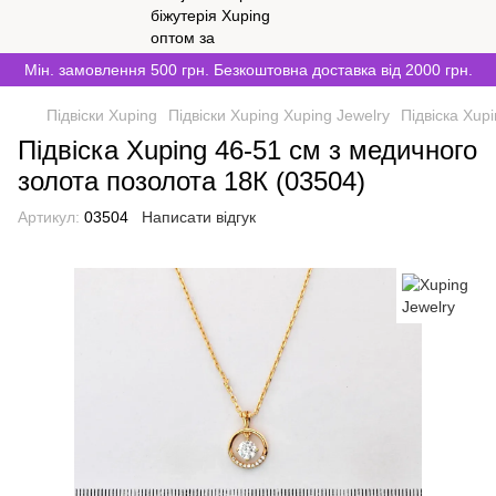
Мін. замовлення 500 грн. Безкоштовна доставка від 2000 грн.
Підвіски Xuping
Підвіски Xuping Xuping Jewelry
Підвіска Xup
Підвіска Xuping 46-51 см з медичного
золота позолота 18К (03504)
Артикул:
03504
Написати відгук