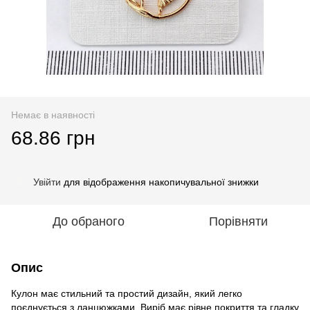
Немає в наявності
68.86 грн
Увійти
для відображення накопичувальної знижки
%
До обраного
Порівняти
Опис
Кулон має стильний та простий дизайн, який легко
поєднується з ланцюжками. Виріб має рівне покриття та гладку