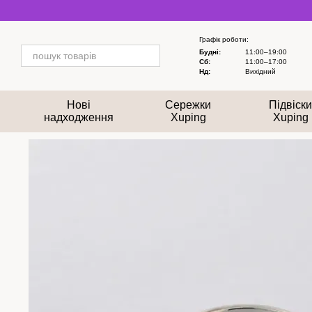
Перейти до основного контенту
Графік роботи:
Будні:
11:00–19:00
Сб:
11:00–17:00
Нд:
Вихідний
Нові
Сережки
Підвіск
надходження
Xuping
Xuping