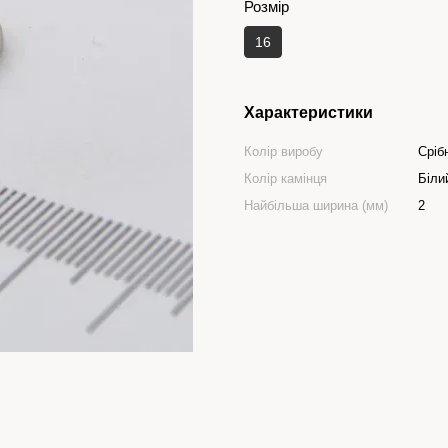
Розмір
16
Характеристики
Колір виробу
Сріб
Колір камінця
Біли
Найбільша ширина (мм)
2