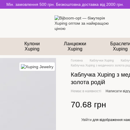
Мін. замовлення 500 грн. Безкоштовна доставка від 2000 грн.
и
Кулони
Ланцюжки
Браслет
Xuping
Xuping
Xuping
Головна
Каблучки Xuping
Каблуч
Каблучка Xuping з медичного золота род
Каблучка Xuping з ме
золота родій
Немає в наявності
Написати відгу
70.68 грн
Увійти
для відображення нак
%