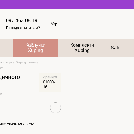
097-463-08-19
Укр
Передзвонити вам?
и
Каблучки
Комплекти
Sale
Xuping
Xuping
ки Xuping Xuping Jewelry
ій
дичного
Артикул
01060-
16
к
опичувальної знижки