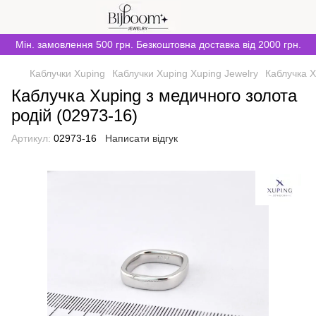
Мін. замовлення 500 грн. Безкоштовна доставка від 2000 грн.
Каблучки Xuping
Каблучки Xuping Xuping Jewelry
Каблучка X
Каблучка Xuping з медичного золота
родій (02973-16)
Артикул:
02973-16
Написати відгук