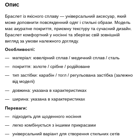
Опис
Браслет із якісного сплаву — універсальний аксесуар, який
може доповнити повсякденний одяг і стильні образи. Модель
має акуратне покриття, приємну текстуру та сучасний дизайн.
Браслет комфортний у носінні та зберігає свій зовнішній
вигляд за умови належного догляду.
Особливості:
матеріал: ювелірний сплав / медичний сплав / сталь
покриття: золоте / срібне / родійоване
тип застібки: карабін / тогл / регульована застібка (залежно
від моделі)
довжина: указана в характеристиках
ширина: указана в характеристиках
Переваги:
підходить для щоденного носіння
легко комбінується з іншими прикрасами
універсальний варіант для створення стильних сетів