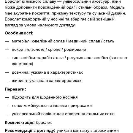
Браслет із якісного сплаву — універсальний аксесуар, який
може доповнити повсякденний одяг і стильні образи. Модель
має акуратне покриття, приємну текстуру та сучасний дизайн.
Браслет комфортний у носінні та зберігає свій зовнішній
вигляд за умови належного догляду.
Особливості:
матеріал: ювелірний сплав / медичний сплав / сталь
покриття: золоте / срібне / родійоване
тип застібки: карабін / тогл / регульована застібка (залежно
від моделі)
довжина: указана в характеристиках
ширина: указана в характеристиках
Переваги:
підходить для щоденного носіння
легко комбінується з іншими прикрасами
універсальний варіант для створення стильних сетів
Комплектація:
браслет.
Рекомендації з догляду:
уникати контакту з агресивними